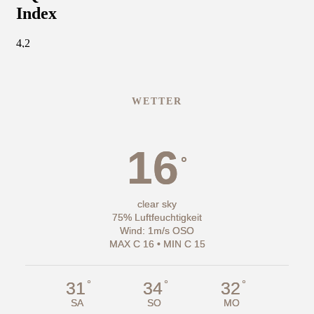
WETTER
16
°
clear sky
75% Luftfeuchtigkeit
Wind: 1m/s OSO
MAX C 16 • MIN C 15
°
°
°
31
34
32
SA
SO
MO