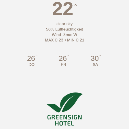
22
°
clear sky
58% Luftfeuchtigkeit
Wind: 3m/s W
MAX C 23 • MIN C 21
°
°
°
26
26
30
DO
FR
SA